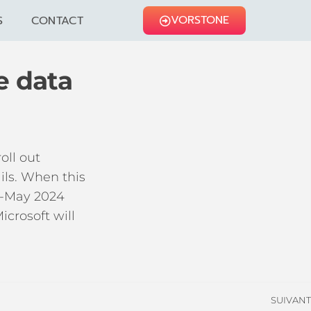
VORSTONE
S
CONTACT
e data
oll out
ils. When this
id-May 2024
icrosoft will
SUIVANT