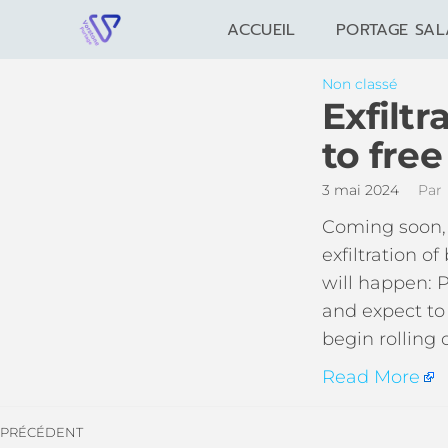
ACCUEIL
PORTAGE SAL
Non classé
Exfiltr
to fre
3 mai 2024
Par
Coming soon, 
exfiltration o
will happen: 
and expect to 
begin rolling
Read More
PRÉCÉDENT