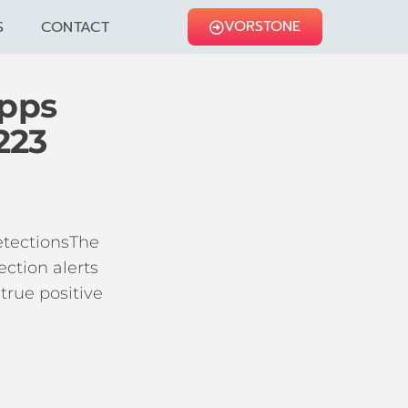
VORSTONE
S
CONTACT
Apps
223
etectionsThe
ection alerts
 true positive