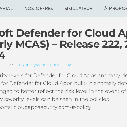
ARIAL
NOS OFFRES
SIMULATEUR
À PROPO
oft Defender for Cloud 
rly MCAS) – Release 222, 
4
23
Par
GESTION@VORSTONE.COM
ity levels for Defender for Cloud Apps anomaly d
s for Defender for Cloud Apps built-in anomaly det
ged to better reflect the risk level in the event of
w severity levels can be seen in the policies
portal.cloudappsecurity.com/#/policy