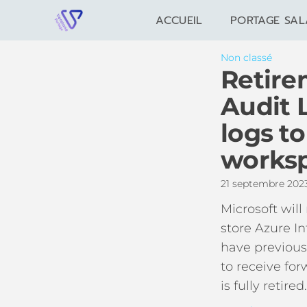
ACCUEIL
PORTAGE SAL
Non classé
Retire
Audit 
logs t
works
21 septembre 20
Microsoft wil
store Azure I
have previousl
to receive for
is fully retir