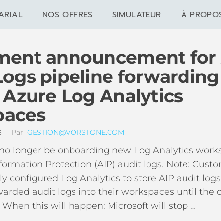
ARIAL
NOS OFFRES
SIMULATEUR
À PROPO
ment announcement for
Logs pipeline forwarding
o Azure Log Analytics
paces
23
Par
GESTION@VORSTONE.COM
l no longer be onboarding new Log Analytics work
nformation Protection (AIP) audit logs. Note: Cus
y configured Log Analytics to store AIP audit logs
warded audit logs into their workspaces until the 
ed. When this will happen: Microsoft will stop …