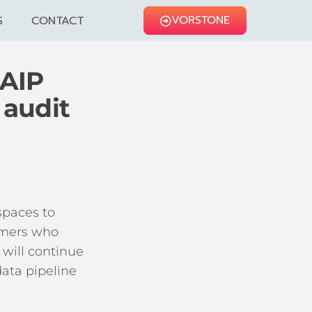
VORSTONE
S
CONTACT
 AIP
 audit
spaces to
tomers who
 will continue
data pipeline